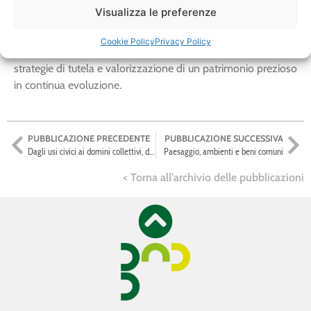
attraverso secoli di trasformazioni. Il volume curato da
Visualizza le preferenze
Gemma Belli e Alessandra Panicco ripercorre le loro
molteplici vite tra storia e arte, architettura e paesaggi,
Cookie Policy
Privacy Policy
riflettendo sull’importanza, sulle risorse e sulle possibili
strategie di tutela e valorizzazione di un patrimonio prezioso
in continua evoluzione.
PUBBLICAZIONE PRECEDENTE
PUBBLICAZIONE SUCCESSIVA
Dagli usi civici ai domini collettivi, dal paesaggio alle comunità energetiche
Paesaggio, ambienti e beni comuni
< Torna all'archivio delle pubblicazioni