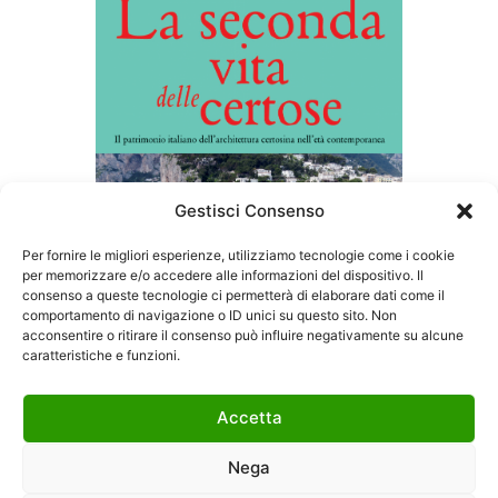
Gestisci Consenso
Per fornire le migliori esperienze, utilizziamo tecnologie come i cookie
per memorizzare e/o accedere alle informazioni del dispositivo. Il
consenso a queste tecnologie ci permetterà di elaborare dati come il
comportamento di navigazione o ID unici su questo sito. Non
acconsentire o ritirare il consenso può influire negativamente su alcune
caratteristiche e funzioni.
Accetta
Dalle soppressioni monastiche alle rinascite
Nega
contemporanee, le certose italiane rivelano nuove identità