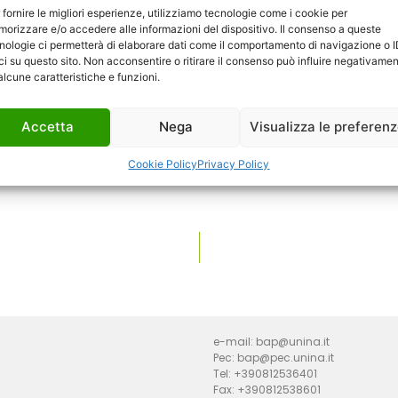
Scarica allegato
 fornire le migliori esperienze, utilizziamo tecnologie come i cookie per
orizzare e/o accedere alle informazioni del dispositivo. Il consenso a queste
nologie ci permetterà di elaborare dati come il comportamento di navigazione o 
ci su questo sito. Non acconsentire o ritirare il consenso può influire negativame
alcune caratteristiche e funzioni.
Accetta
Nega
Visualizza le preferen
Cookie Policy
Privacy Policy
e-mail: bap@unina.it
Pec: bap@pec.unina.it
Tel: +390812536401
Fax: +390812538601