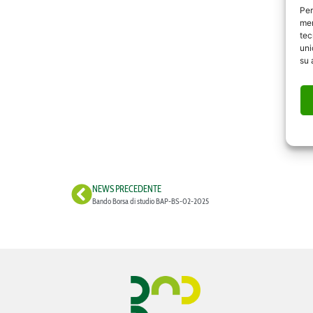
Per
mem
tec
uni
su 
NEWS PRECEDENTE
Bando Borsa di studio BAP-BS-02-2025