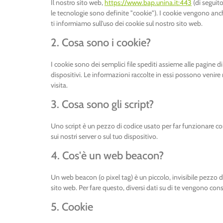
Il nostro sito web,
https://www.bap.unina.it:443
(di seguito
le tecnologie sono definite "cookie"). I cookie vengono an
ti informiamo sull'uso dei cookie sul nostro sito web.
2. Cosa sono i cookie?
I cookie sono dei semplici file spediti assieme alle pagine di
dispositivi. Le informazioni raccolte in essi possono venire r
visita.
3. Cosa sono gli script?
Uno script è un pezzo di codice usato per far funzionare c
sui nostri server o sul tuo dispositivo.
4. Cos'è un web beacon?
Un web beacon (o pixel tag) è un piccolo, invisibile pezzo d
sito web. Per fare questo, diversi dati su di te vengono co
5. Cookie