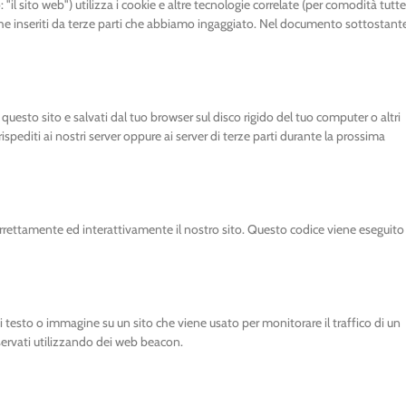
: "il sito web") utilizza i cookie e altre tecnologie correlate (per comodità tutte
che inseriti da terze parti che abbiamo ingaggiato. Nel documento sottostant
 questo sito e salvati dal tuo browser sul disco rigido del tuo computer o altri
ispediti ai nostri server oppure ai server di terze parti durante la prossima
orrettamente ed interattivamente il nostro sito. Questo codice viene eseguito
i testo o immagine su un sito che viene usato per monitorare il traffico di un
nservati utilizzando dei web beacon.