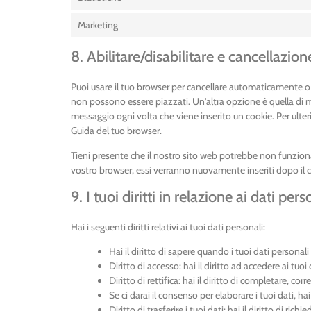
Marketing
8. Abilitare/disabilitare e cancellazio
Puoi usare il tuo browser per cancellare automaticamente o
non possono essere piazzati. Un'altra opzione è quella di 
messaggio ogni volta che viene inserito un cookie. Per ulteri
Guida del tuo browser.
Tieni presente che il nostro sito web potrebbe non funzionare
vostro browser, essi verranno nuovamente inseriti dopo il 
9. I tuoi diritti in relazione ai dati pers
Hai i seguenti diritti relativi ai tuoi dati personali:
Hai il diritto di sapere quando i tuoi dati person
Diritto di accesso: hai il diritto ad accedere ai tu
Diritto di rettifica: hai il diritto di completare, co
Se ci darai il consenso per elaborare i tuoi dati, ha
Diritto di trasferire i tuoi dati: hai il diritto di rich