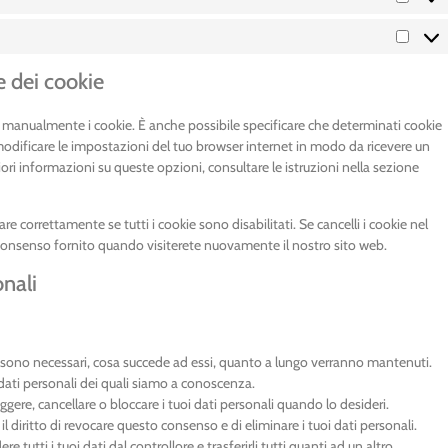
ne dei cookie
 manualmente i cookie. È anche possibile specificare che determinati cookie
modificare le impostazioni del tuo browser internet in modo da ricevere un
ori informazioni su queste opzioni, consultare le istruzioni nella sezione
 correttamente se tutti i cookie sono disabilitati. Se cancelli i cookie nel
consenso fornito quando visiterete nuovamente il nostro sito web.
onali
ali sono necessari, cosa succede ad essi, quanto a lungo verranno mantenuti.
oi dati personali dei quali siamo a conoscenza.
rreggere, cancellare o bloccare i tuoi dati personali quando lo desideri.
i il diritto di revocare questo consenso e di eliminare i tuoi dati personali.
iedere tutti i tuoi dati dal controllore e trasferirli tutti quanti ad un altro