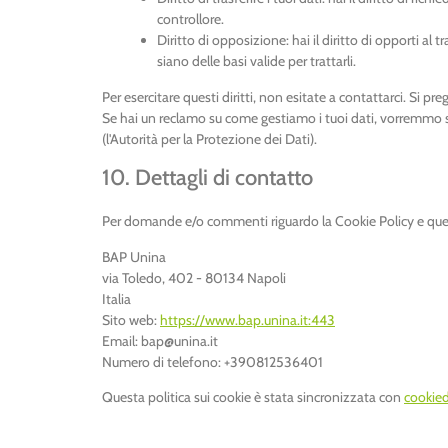
controllore.
Diritto di opposizione: hai il diritto di opporti a
siano delle basi valide per trattarli.
Per esercitare questi diritti, non esitate a contattarci. Si pr
Se hai un reclamo su come gestiamo i tuoi dati, vorremmo sent
(l'Autorità per la Protezione dei Dati).
10. Dettagli di contatto
Per domande e/o commenti riguardo la Cookie Policy e quest
BAP Unina
via Toledo, 402 - 80134 Napoli
Italia
Sito web:
https://www.bap.unina.it:443
Email:
bap@
unina.it
Numero di telefono: +390812536401
Questa politica sui cookie è stata sincronizzata con
cookie