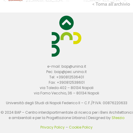
< Torna all'archivio
e-mail: bap@unina.it
Pec: bap@pec.unina.it
Tel: +390812536401
Fax: +390812538601
via Toledo 402 – 80134 Napoli
via Forno Vecchio, 36 – 80134 Napoli
Università degli Studi di Napoli Federico II – C.F./P.IVA: 00876220633
© 2024 BAP – Centro interdipartimentale di ricerca per i Beni Architettonici
e ambientali e per la Progettazione Urbana | Designed by
Sfeezio
Privacy Policy
–
Cookie Policy