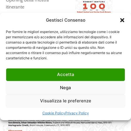
itinerante
Robert Venturi and Denise
Gestisci Consenso
Scott Brown: the domestic
Per fornire le migliori esperienze, utilizziamo tecnologie come i cookie
project
per memorizzare e/o accedere alle informazioni del dispositivo. Il
consenso a queste tecnologie ci permetterà di elaborare dati come il
comportamento di navigazione o ID unici su questo sito. Non
acconsentire o ritirare il consenso può influire negativamente su alcune
caratteristiche e funzioni.
Accetta
Nega
Visualizza le preferenze
Cookie Policy
Privacy Policy