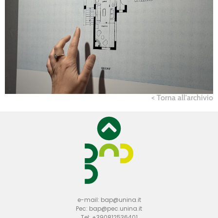
< Torna all'archivio
e-mail: bap@unina.it
Pec: bap@pec.unina.it
Tel: +390812536401